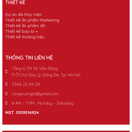
THIẾT KẾ
Dự án đã thực hiện
Thiết kế ấn phẩm Marketing
Thiết kế ấn phẩm tết
Thiết kế bao bì
Thiết kế thương hiệu
THÔNG TIN LIÊN HỆ
Tầng 6, 59 Võ Văn Dũng,
P. Ô Chợ Dừa, Q. Đống Đa, Tp. Hà Nội
0366 22 99 29
congxuongin@gmail.com
8 AM – 7 PM , Monday – Saturday
MST: 0109516924