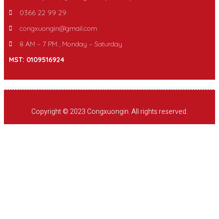
0366 22 99 29
congxuongin@gmail.com
8 AM – 7 PM , Monday – Saturday
MST: 0109516924
Copyright © 2023 Congxuongin. All rights reserved.