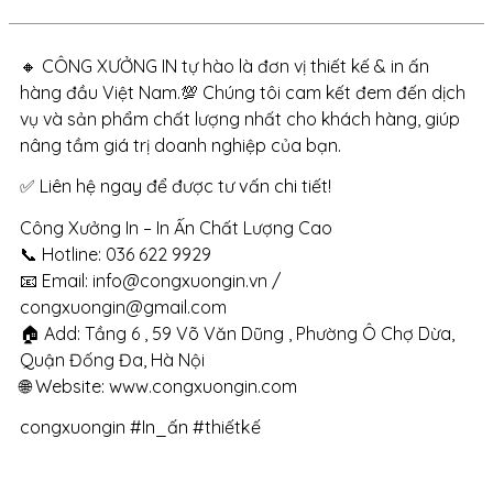
🔸 CÔNG XƯỞNG IN tự hào là đơn vị thiết kế & in ấn
hàng đầu Việt Nam.💯 Chúng tôi cam kết đem đến dịch
vụ và sản phẩm chất lượng nhất cho khách hàng, giúp
nâng tầm giá trị doanh nghiệp của bạn.
✅ Liên hệ ngay để được tư vấn chi tiết!
Công Xưởng In – In Ấn Chất Lượng Cao
📞 Hotline: 036 622 9929
📧 Email: info@congxuongin.vn /
congxuongin@gmail.com
🏠 Add: Tầng 6 , 59 Võ Văn Dũng , Phường Ô Chợ Dừa,
Quận Đống Đa, Hà Nội
🌐 Website: www.congxuongin.com
congxuongin #In_ấn #thiếtkế