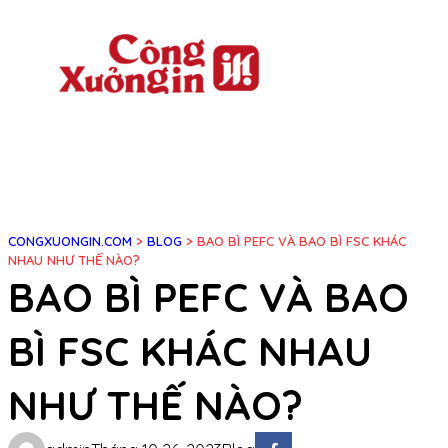
Chuyển
đến
phần
nội
dung
CONGXUONGIN.COM
>
BLOG
>
BAO BÌ PEFC VÀ BAO BÌ FSC KHÁC
NHAU NHƯ THẾ NÀO?
BAO BÌ PEFC VÀ BAO
BÌ FSC KHÁC NHAU
NHƯ THẾ NÀO?