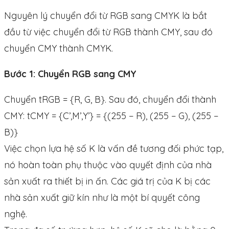
Nguyên lý chuyển đổi từ RGB sang CMYK là bắt
đầu từ việc chuyển đổi từ RGB thành CMY, sau đó
chuyển CMY thành CMYK.
Bước 1: Chuyển RGB sang CMY
Chuyển tRGB = {R, G, B}. Sau đó, chuyển đổi thành
CMY: tCMY = {C’,M’,Y’} = {(255 − R), (255 − G), (255 −
B)}
Việc chọn lựa hệ số K là vấn đề tương đối phức tạp,
nó hoàn toàn phụ thuộc vào quyết định của nhà
sản xuất ra thiết bị in ấn. Các giá trị của K bị các
nhà sản xuất giữ kín như là một bí quyết công
nghệ.