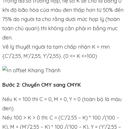
Trong đa số trường hợp, hệ số K sẽ cho là bằng 0
khi độ bão hòa của màu đen thấp hơn từ 50% đến
75% do người ta cho rằng dưới mức hợp lý (hoàn
toàn chủ quan) thì không cần phải in bằng mực
đen.
Về lý thuyết người ta tạm chấp nhận K = min
{C’/2,55, M’/2,55, Y’/2,55}. (0 <= K <=100)
Bước 2: Chuyển CMY sang CMYK
Nếu K = 100 thì C = 0, M = 0, Y = 0 (toàn bộ là màu
đen).
Nếu 100 > K > 0 thì: C = (C’/2.55 – K) * 100 /(100 –
K), M = (M’/2.55 – K) * 100 /(100 – K), Y = (Y’/2.55 –