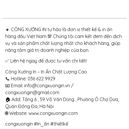
🔸 CÔNG XƯỞNG IN tự hào là đơn vị thiết kế & in ấn
hàng đầu Việt Nam.💯 Chúng tôi cam kết đem đến dịch
vụ và sản phẩm chất lượng nhất cho khách hàng, giúp
nâng tầm giá trị doanh nghiệp của bạn.
✅ Liên hệ ngay để được tư vấn chi tiết!
Công Xưởng In – In Ấn Chất Lượng Cao
📞 Hotline: 036 622 9929
📧 Email: info@congxuongin.vn /
congxuongin@gmail.com
🏠 Add: Tầng 6 , 59 Võ Văn Dũng , Phường Ô Chợ Dừa,
Quận Đống Đa, Hà Nội
🌐 Website: www.congxuongin.com
congxuongin #In_ấn #thiếtkế