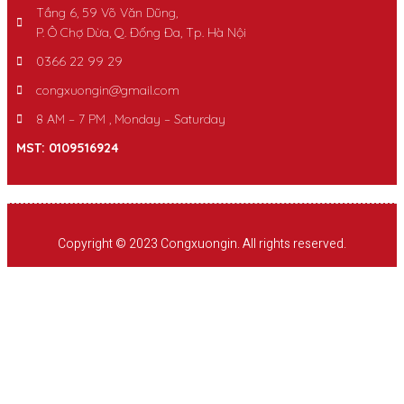
Tầng 6, 59 Võ Văn Dũng,
P. Ô Chợ Dừa, Q. Đống Đa, Tp. Hà Nội
0366 22 99 29
congxuongin@gmail.com
8 AM – 7 PM , Monday – Saturday
MST: 0109516924
Copyright © 2023 Congxuongin. All rights reserved.