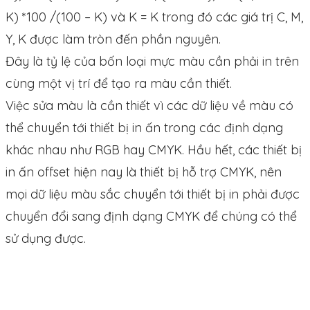
K) *100 /(100 – K) và K = K trong đó các giá trị C, M,
Y, K được làm tròn đến phần nguyên.
Đây là tỷ lệ của bốn loại mực màu cần phải in trên
cùng một vị trí để tạo ra màu cần thiết.
Việc sửa màu là cần thiết vì các dữ liệu về màu có
thể chuyển tới thiết bị in ấn trong các định dạng
khác nhau như RGB hay CMYK. Hầu hết, các thiết bị
in ấn offset hiện nay là thiết bị hỗ trợ CMYK, nên
mọi dữ liệu màu sắc chuyển tới thiết bị in phải được
chuyển đổi sang định dạng CMYK để chúng có thể
sử dụng được.