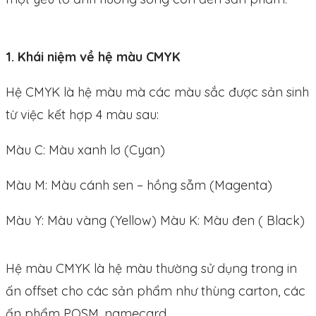
1. Khái niệm về hệ màu CMYK
Hệ CMYK là hệ màu mà các màu sắc được sản sinh
từ việc kết hợp 4 màu sau:
Màu C: Màu xanh lơ (Cyan)
Màu M: Màu cánh sen – hồng sẫm (Magenta)
Màu Y: Màu vàng (Yellow) Màu K: Màu đen ( Black)
Hệ màu CMYK là hệ màu thường sử dụng trong in
ấn offset cho các sản phẩm như thùng carton, các
ấn phẩm POSM, namecard