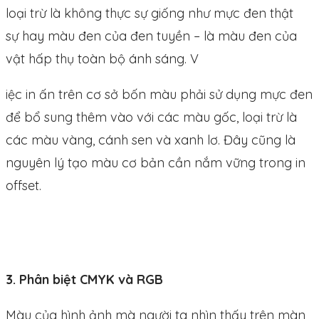
loại trừ là không thực sự giống như mực đen thật
sự hay màu đen của đen tuyền – là màu đen của
vật hấp thụ toàn bộ ánh sáng. V
iệc in ấn trên cơ sở bốn màu phải sử dụng mực đen
để bổ sung thêm vào với các màu gốc, loại trừ là
các màu vàng, cánh sen và xanh lơ. Đây cũng là
nguyên lý tạo màu cơ bản cần nắm vững trong in
offset.
3. Phân biệt CMYK và RGB
Màu của hình ảnh mà người ta nhìn thấy trên màn