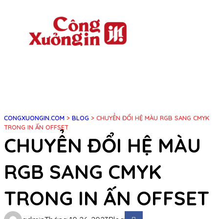
Chuyển
đến
phần
nội
dung
CONGXUONGIN.COM
>
BLOG
>
CHUYỂN ĐỔI HỆ MÀU RGB SANG CMYK
TRONG IN ẤN OFFSET
CHUYỂN ĐỔI HỆ MÀU
RGB SANG CMYK
TRONG IN ẤN OFFSET