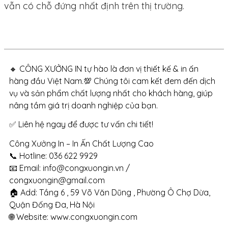
vẫn có chỗ đứng nhất định trên thị trường.
🔸 CÔNG XƯỞNG IN tự hào là đơn vị thiết kế & in ấn
hàng đầu Việt Nam.💯 Chúng tôi cam kết đem đến dịch
vụ và sản phẩm chất lượng nhất cho khách hàng, giúp
nâng tầm giá trị doanh nghiệp của bạn.
✅ Liên hệ ngay để được tư vấn chi tiết!
Công Xưởng In – In Ấn Chất Lượng Cao
📞 Hotline: 036 622 9929
📧 Email: info@congxuongin.vn /
congxuongin@gmail.com
🏠 Add: Tầng 6 , 59 Võ Văn Dũng , Phường Ô Chợ Dừa,
Quận Đống Đa, Hà Nội
🌐 Website: www.congxuongin.com