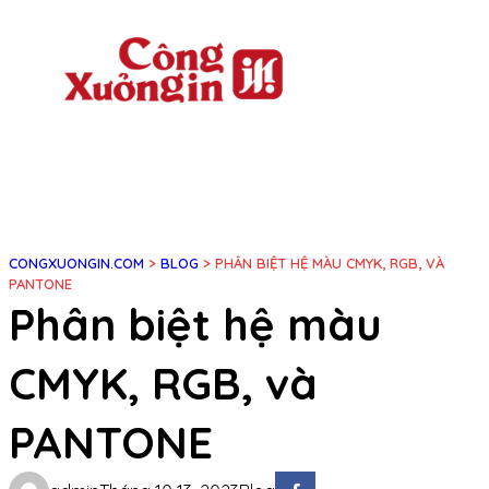
Chuyển
đến
phần
nội
dung
CONGXUONGIN.COM
>
BLOG
>
PHÂN BIỆT HỆ MÀU CMYK, RGB, VÀ
PANTONE
Phân biệt hệ màu
CMYK, RGB, và
PANTONE