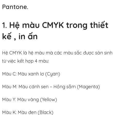
Pantone.
1.
Hệ màu CMYK trong thiết
kế , in ấn
Hệ CMYK là hệ màu mà các màu sắc được sản sinh
từ việc kết hợp 4 màu:
Màu C: Màu xanh lơ (Cyan)
Màu M: Màu cánh sen – Hồng sẫm (Magenta)
Màu Y: Màu vàng (Yellow)
Màu K: Màu đen (Black)