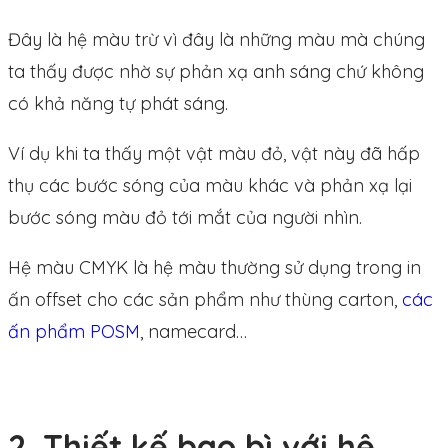
Đây là hệ màu trừ vì đây là những màu mà chúng
ta thấy được nhờ sự phản xạ anh sáng chứ không
có khả năng tự phát sáng.
Ví dụ khi ta thấy một vật màu đỏ, vật này đã hấp
thụ các bước sóng của màu khác và phản xạ lại
bước sóng màu đỏ tới mắt của người nhìn.
Hệ màu CMYK là hệ màu thường sử dụng trong in
ấn offset cho các sản phẩm như thùng carton,
các
ấn phẩm POSM
, namecard…​
2. Thiết kế bao bì với hệ