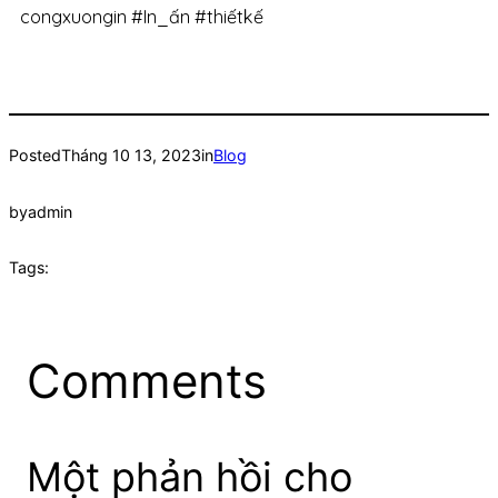
congxuongin #In_ấn #thiếtkế
Posted
Tháng 10 13, 2023
in
Blog
by
admin
Tags:
Comments
Một phản hồi cho