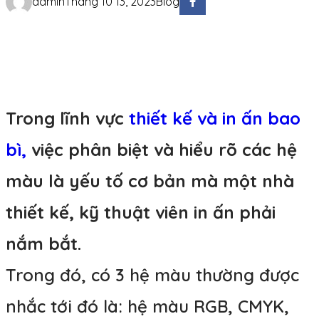
admin
Tháng 10 13, 2023
Blog
Trong lĩnh vực
thiết kế và in ấn bao
bì,
việc phân biệt và hiểu rõ các hệ
màu là yếu tố cơ bản mà một nhà
thiết kế, kỹ thuật viên in ấn phải
nắm bắt.
Trong đó, có 3 hệ màu thường được
nhắc tới đó là: hệ màu RGB, CMYK,