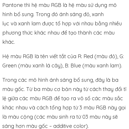
Pantone thì hệ màu RGB là hệ màu sử dụng mô
hình bổ sung. Trong đó ánh sáng đỏ, xanh
lục và xanh lam được tổ hợp với nhau bằng nhiều
phương thức khác nhau để tạo thành các màu
khác.
Hệ màu RGB là tên viết tắt của R: Red (màu đỏ), G:
Green (màu xanh lá cây), B: Blue (màu xanh lam).
Trong các mô hình ánh sáng bổ sung, đây là ba
màu gốc. Từ ba màu cơ bản này từ cách thay đổi tỉ
lệ giữa các màu RGB để tạo ra vô số các màu sắc
khác nhau và cách tổng hợp từ 3 màu RGB này gọi
là màu cộng (các màu sinh ra từ 03 màu này sẽ
sáng hơn màu gốc – additive color).