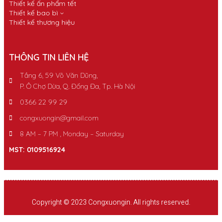
Thiết kế ấn phẩm tết
Thiết kế bao bì
Thiết kế thương hiệu
THÔNG TIN LIÊN HỆ
Tầng 6, 59 Võ Văn Dũng,
P. Ô Chợ Dừa, Q. Đống Đa, Tp. Hà Nội
0366 22 99 29
congxuongin@gmail.com
8 AM – 7 PM , Monday – Saturday
MST: 0109516924
Copyright © 2023 Congxuongin. All rights reserved.