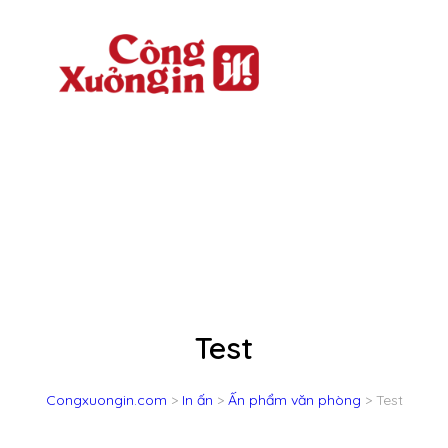
Chuyển
đến
phần
nội
dung
Test
Congxuongin.com
>
In ấn
>
Ấn phẩm văn phòng
>
Test