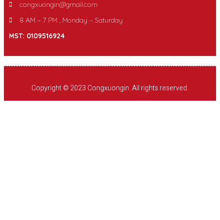
congxuongin@gmail.com
8 AM – 7 PM , Monday – Saturday
MST: 0109516924
Copyright © 2023 Congxuongin. All rights reserved.