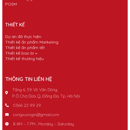
POSM
THIẾT KẾ
Dự án đã thực hiện
Thiết kế ấn phẩm Marketing
Thiết kế ấn phẩm tết
Thiết kế bao bì
Thiết kế thương hiệu
THÔNG TIN LIÊN HỆ
Tầng 6, 59 Võ Văn Dũng,
P. Ô Chợ Dừa, Q. Đống Đa, Tp. Hà Nội
0366 22 99 29
congxuongin@gmail.com
8 AM – 7 PM , Monday – Saturday