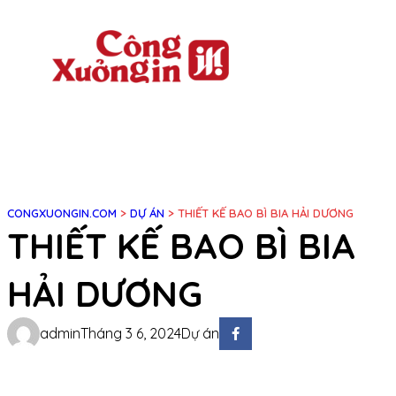
Chuyển
đến
phần
nội
dung
CONGXUONGIN.COM
>
DỰ ÁN
>
THIẾT KẾ BAO BÌ BIA HẢI DƯƠNG
THIẾT KẾ BAO BÌ BIA
HẢI DƯƠNG
admin
Tháng 3 6, 2024
Dự án