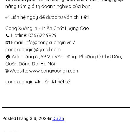
nâng tầm giá trị doanh nghiệp của bạn.
✅ Liên hệ ngay để được tư vấn chi tiết!
Công Xưởng In – In Ấn Chất Lượng Cao
📞 Hotline: 036 622 9929
📧 Email: info@congxuongin.vn /
congxuongin@gmail.com
🏠 Add: Tầng 6 , 59 Võ Văn Dũng , Phường Ô Chợ Dừa,
Quận Đống Đa, Hà Nội
🌐 Website: www.congxuongin.com
congxuongin #In_ấn #thiếtkế
Posted
Tháng 3 6, 2024
in
Dự án