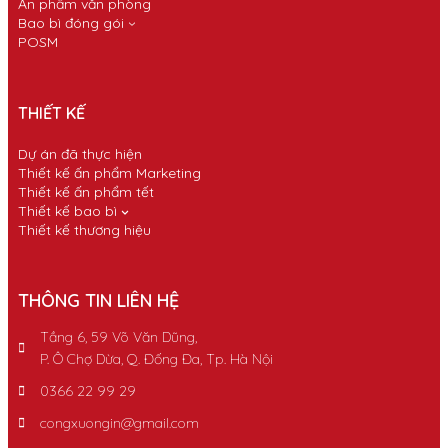
Ấn phẩm văn phòng
Bao bì đóng gói
POSM
THIẾT KẾ
Dự án đã thực hiện
Thiết kế ấn phẩm Marketing
Thiết kế ấn phẩm tết
Thiết kế bao bì
Thiết kế thương hiệu
THÔNG TIN LIÊN HỆ
Tầng 6, 59 Võ Văn Dũng,
P. Ô Chợ Dừa, Q. Đống Đa, Tp. Hà Nội
0366 22 99 29
congxuongin@gmail.com