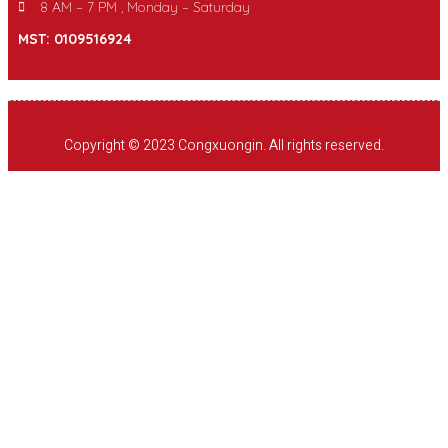
8 AM – 7 PM , Monday – Saturday
MST: 0109516924
Copyright © 2023 Congxuongin. All rights reserved.