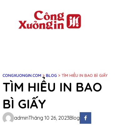
Chuyển
đến
phần
nội
dung
CONGXUONGIN.COM
>
BLOG
>
TÌM HIỂU IN BAO BÌ GIẤY
TÌM HIỂU IN BAO
BÌ GIẤY
admin
Tháng 10 26, 2023
Blog