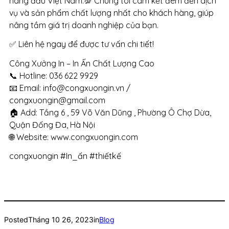
hàng đầu Việt Nam.💯 Chúng tôi cam kết đem đến dịch
vụ và sản phẩm chất lượng nhất cho khách hàng, giúp
nâng tầm giá trị doanh nghiệp của bạn.
✅ Liên hệ ngay để được tư vấn chi tiết!
Công Xưởng In – In Ấn Chất Lượng Cao
📞 Hotline: 036 622 9929
📧 Email: info@congxuongin.vn /
congxuongin@gmail.com
🏠 Add: Tầng 6 , 59 Võ Văn Dũng , Phường Ô Chợ Dừa,
Quận Đống Đa, Hà Nội
🌐 Website: www.congxuongin.com
congxuongin #In_ấn #thiếtkế
Posted
Tháng 10 26, 2023
in
Blog